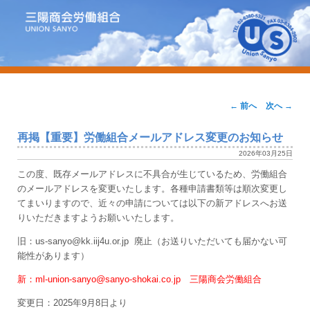
UNION-SANYO.JP
三陽商会労働組合
投
←
前へ
次へ
→
稿
再掲【重要】労働組合メールアドレス変更のお知らせ
ナ
2026年03月25日
ビ
この度、既存メールアドレスに不具合が生じているため、労働組合
ゲ
のメールアドレスを変更いたします。各種申請書類等は順次変更し
てまいりますので、近々の申請については以下の新アドレスへお送
ー
りいただきますようお願いいたします。
シ
旧：us-sanyo@kk.iij4u.or.jp 廃止（お送りいただいても届かない可
ョ
能性があります）
ン
新：ml-union-sanyo@sanyo-shokai.co.jp 三陽商会労働組合
変更日：2025年9月8日より